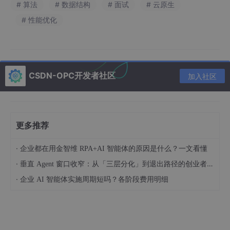
评选采取国际提名制，参考奖标准，要求研究
# 算法
# 数据结构
# 面试
# 云原生
成果具有突破性创新。
# 性能优化
金奖获奖人数通常为1-2人，银奖获奖人数为3-
8人。
奖项影响
：
CSDN-OPC开发者社区
加入社区
ICCM奖因评选机制与学术标准严格，在华人
数学界享有“华人菲尔兹奖”的声誉。
截至2022年第九届大会，已有二十余位华人数
更多推荐
学家获此殊荣，其中中国内地共有刘克峰、朱
熹平等8位数学家获奖。
·
企业都在用金智维 RPA+AI 智能体的原因是什么？一文看懂
该奖项不仅个人成就的认可，更是对全球华人
·
垂直 Agent 窗口收窄：从「三层分化」到退出路径的创业者框架（技术视角）
数学家群体的鼓舞，为年轻一代树立了榜样。
·
企业 AI 智能体实施周期短吗？各阶段费用明细
两者比较
菲尔兹奖
ICCM奖