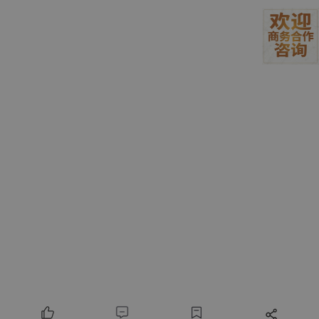
颁发
世界华人数
国际数学联盟
机构
学家大会
评选
全球数学家
华人数学家
范围
年龄
未满40岁
未满45岁
限制
评选
每四年一次
每三年一次
奖项
国际数学界最高荣誉华人数学界最高奖
声誉
项，被誉为“华人菲尔兹奖”