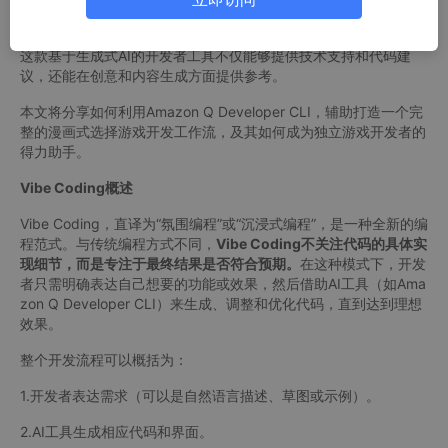
eloper CLI的出现，无疑为这一困境带来了转机。
这款基于生成式AI的开发者工具不仅能够提供技术支持和代码建
议，还能在创意和内容生成方面提供参考。
本文将分享如何利用Amazon Q Developer CLI，辅助打造一个完
整的漫画式选择游戏开发工作流，及其如何成为独立游戏开发者的
得力助手。
Vibe Coding概述
Vibe Coding，直译为“氛围编程”或“沉浸式编程”，是一种全新的编
程范式。与传统编程方式不同，
Vibe Coding不关注代码的具体实
现细节，而是专注于最终结果是否符合预期。
在这种模式下，开发
者只需明确表达自己想要的功能或效果，然后借助AI工具（如Ama
zon Q Developer CLI）来生成、调整和优化代码，直到达到理想
效果。
整个开发流程可以概括为：
1.开发者表达需求（可以是自然语言描述、草图或示例）。
2.AI工具生成相应代码和界面。