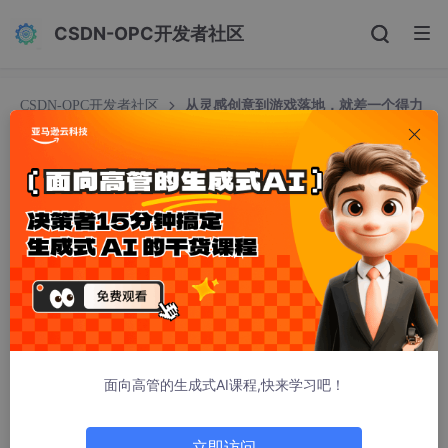
CSDN-OPC开发者社区
CSDN-OPC开发者社区
从灵感创意到游戏落地，就差一个得力
助手Q CLI
从灵感创意到游戏落地，就差一个得力助手Q CLI
亚马逊云开发者
170人浏览 · 2025-07-03 11:03:00
面向高管的生成式AI课程,快来学习吧！
在独立游戏开发的世界里，创意与技术实现之间常常存在着巨大鸿
沟。
独立游戏开发者需要在有限的时间和资源下，既要构思引人入
立即访问
胜的游戏剧情，又要解决各种技术难题的挑战。而Amazon Q Dev