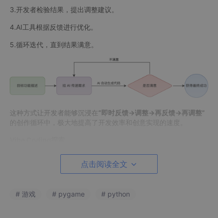
3.开发者检验结果，提出调整建议。
4.AI工具根据反馈进行优化。
5.循环迭代，直到结果满意。
这种方式让开发者能够沉浸在
“即时反馈→调整→再反馈→再调整”
的创作循环中，极大地提高了开发效率和创意实现的速度。
Vibe Coding探索
本演示通过开发一款基于Pygame的漫画式选择游戏，来探索Vibe
点击阅读全文
Coding模式下独立游戏开发者的开发模式体验的变化。
在这款游戏中，玩家通过做出各种选择来推进故事情节。游戏融合
# 游戏
# pygame
# python
了漫画式场景展示、多重选择和分支故事线、多种结局等元素，并
配有简单直观的用户界面和背景音乐。