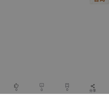
代码架构设计：从混沌到秩序
对于许多独立开发者来说，项目架构往往是最容易被忽视的部分。
本演示在起初阶段的代码也是一团乱麻，各种功能混杂在一起。
通过与Amazon Q Developer CLI的对话，获得了关于如何设计模
块化架构的建议，将代码分为
核心（core）、UI和工具（utils）
三个主要模块，每个模块只负责一个明确的功能。
Amazon Q Developer CLI不仅提供了架构建议，还帮助理清了各
模块之间的依赖关系，使用__init__.py文件简化模块导入，让代码
结构变得清晰而易于维护。例如，它建议将所有资源加载功能集中
到一个模块中。
# src/utils/resource_loader.py_image_cache = {}
def 
load_image
(path, size=None)
:    
""
"加载图像，使
0
0
0
分享
左右滑动查看完整示意
所有评论(0)
这种模块化设计不仅让代码更加整洁，也大大提高了开发效率
，因