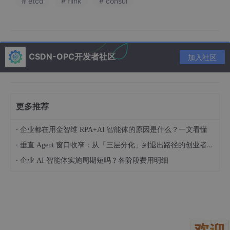
# etcd
# flink
# consul
接入国际短信接口，该从哪一步开始？
如果你正计划为项目选型国际短信接口，不妨参考以下通用流程：
注册测试账号
CSDN-OPC开发者社区
加入社区
选定接口服务商后，第一步是开通测试环境。例如在 互亿无
线：http://user.ihuyi.com/?b5kwA 注册账号后，即可获得
免费的测试额度，无需提交合同即可开始调试。
获取 API 参数并查阅接口文档
更多推荐
登录后台后，可获取
APIID
和
APIKEY
。这两者将作为
接口调用的认证凭证。文档中明确指出所有参数字段及其格
·
企业都在用金智维 RPA+AI 智能体的原因是什么？一文看懂
式要求，常用的 HTTP 方法支持 GET/POST，且接口响应 J
SON 格式，对调试极为友好。
·
垂直 Agent 窗口收窄：从「三层分化」到退出路径的创业者框架（技术视角）
·
企业 AI 智能体实施周期短吗？各阶段费用明细
本地联调测试
示例接口地址：
https:
//
api.ihuyi.com
/isms/
Submit.json
发送请求需包含手机号码（带国家码）、短信内容、时间戳
（若使用动态密码）等字段。开发者可用 Postman、curl
或代码脚本进行测试，快速验证响应返回结构。