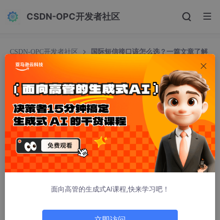
CSDN-OPC开发者社区
CSDN-OPC开发者社区
国际短信接口该怎么选？一篇文章了解
对接思路与测试路径
国际短信接口该怎么选？一篇文章了解对接思路与
测试路径
互亿无线明明
928人浏览 · 2025-12-10 09:19:31
在跨境业务频繁的今天，越来越多的系统、平台、APP 需要集成
国际短信接口
来实现验证码下发、通知推送、身份验证等功能。但
市面上的接口服务商五花八门，开发者在选择与对接时，常常面临
诸如文档不清晰、测试门槛高、报错信息不明确等问题。本文以
面向高管的生成式AI课程,快来学习吧！
「开发者视角」梳理国际短信接口的接入关键点，并结合实际案例
介绍一条更清晰可控的测试路径。
立即访问