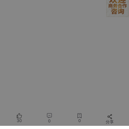
错误码判读与模板调优
若接口返回失败（如
code
=
4071
），说明未提交模板或
格式不匹配。此时需调整短信内容，确保与报备格式一致。
响应文档中包含详尽的错误码说明，利于精准排查。
申请正式额度并上线
当测试无误后，即可根据业务量购买短信包，并切换至正式
发送环境，投入生产。
技术人员关注的细节：接口响应 + 安全机制
互亿无线的国际短信接口具备以下特性，值得开发者留意：
稳定支持全球发送
：覆盖欧美、东南亚、中东等多区
域。
30
0
0
分享
响应结构统一
：无论成功失败，返回字段结构一致，