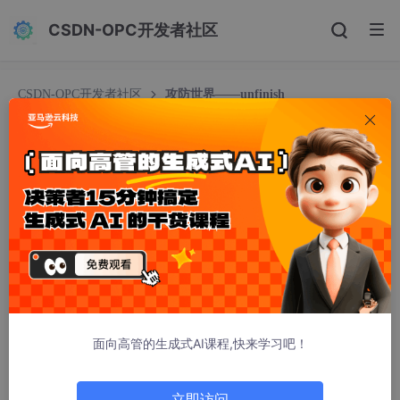
CSDN-OPC开发者社区
CSDN-OPC开发者社区
攻防世界——unfinish
攻防世界——unfinish
三七吃山漆
1398人浏览 · 2025-11-11 14:59:38
打开靶机直接就是登录界面
但怎么没有注册界面？
面向高管的生成式AI课程,快来学习吧！
立即访问