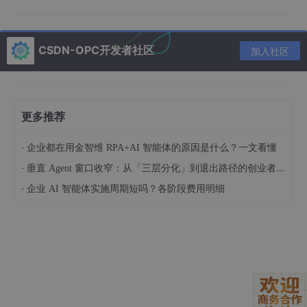
CSDN-OPC开发者社区
加入社区
更多推荐
·
企业都在用金智维 RPA+AI 智能体的原因是什么？一文看懂
然后拿刚刚注册的账号登录
·
垂直 Agent 窗口收窄：从「三层分化」到退出路径的创业者框架（技术视角）
·
企业 AI 智能体实施周期短吗？各阶段费用明细