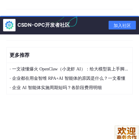
关键点
：整个路径是“直达”的，绕过了CPU缓存。因此，
不存在C
PU缓存和设备内存之间数据不一致的问题
，因为根本就没有缓存
副本。
CSDN-OPC开发者社区
加入社区
2. “Prefetchable”的真正含义：总线/控制器级别的优化
既然不缓存，那“预取”到底优化了什么？这里的优化发生在
PCIe总
更多推荐
线控制器和CPU的内存控制器层面
，而不是在CPU缓存层面。
·
一文读懂爆火 OpenClaw（小龙虾 AI）：给大模型装上手脚的开源 AI 智能体框架
读预取
：当内存控制器检测到CPU正在从某个Prefetchable
·
企业都在用金智维 RPA+AI 智能体的原因是什么？一文看懂
区域进行顺序读取时，它可以：
·
企业 AI 智能体实施周期短吗？各阶段费用明细
向PCIe总线发出一个
更大的读取请求
（例
如，一次读取64字节的缓存行，即使CPU
只请求了4字节）。
将预取到的数据暂存在
内存控制器内部的一
个小缓冲区
中。
当CPU请求下一个相邻数据时，直接从该