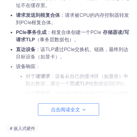
址不在缓存里。
请求发送到根复合体
：请求被CPU的内存控制器转发
到PCIe根复合体。
PCIe事务生成
：根复合体创建一个PCIe
存储器读/写
请求TLP
（事务层数据包）。
直达设备
：该TLP通过PCIe交换机、链路，最终到达
目标设备（如显卡）。
设备响应
：
对于
读请求
：设备从自己的缓冲区（如显存）中
取出数据，通过一个
完成TLP
将数据送回CPU。
对于
写请求
：设备接收数据并将其写入自己的缓
冲区。
点击阅读全文
数据返回CPU
：对于读操作，数据最终被加载到CPU
寄存器。
这个数据不会被插入CPU的缓存层次结构
# 嵌入式硬件
（因为内存类型是UC/WC）。