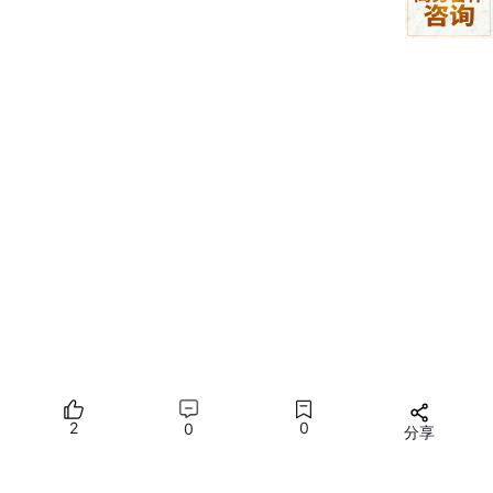
缓冲区提供，避免了再次穿越整个PCIe总
线的延迟。
这看起来像缓存，但它不是CPU的私有缓存，而
是内存控制器对“正在传输中的数据流”的优化，
数据不会被长期保留。
写合并
：当CPU向Prefetchable区域进行多次小规模写入
时，内存控制器可以将这些写入
在内部缓冲区中暂存和合
并
，然后以一个更大、更高效的PCIe写事务TLP发送出去，
从而减少总线事务数量。
允许宽松的访问顺序
：对于Prefetchable区域，内存控制器
可以重新排序读写请求以提高效率，只要不破坏程序的语义
（对于数据缓冲区，这通常是安全的）。而对于Non-prefetc
hable区域，必须严格保持程序顺序。
2
0
0
分享
一个具体例子：CPU向显卡显存写入一个纹理
驱动设置
：操作系统将显卡的Prefetchable BAR