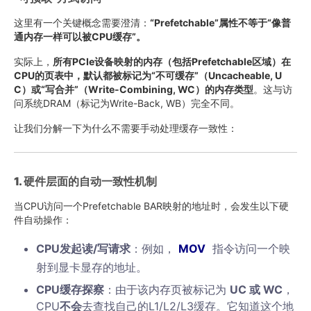
这里有一个关键概念需要澄清：
“Prefetchable”属性不等于“像普
通内存一样可以被CPU缓存”。
实际上，
所有PCIe设备映射的内存（包括Prefetchable区域）在
CPU的页表中，默认都被标记为“不可缓存”（Uncacheable, U
C）或“写合并”（Write-Combining, WC）的内存类型
。这与访
问系统DRAM（标记为Write-Back, WB）完全不同。
让我们分解一下为什么不需要手动处理缓存一致性：
1. 硬件层面的自动一致性机制
当CPU访问一个Prefetchable BAR映射的地址时，会发生以下硬
件自动操作：
CPU发起读/写请求
：例如，
MOV
指令访问一个映
射到显卡显存的地址。
CPU缓存探察
：由于该内存页被标记为
UC 或 WC
，
CPU
不会
去查找自己的L1/L2/L3缓存。它知道这个地