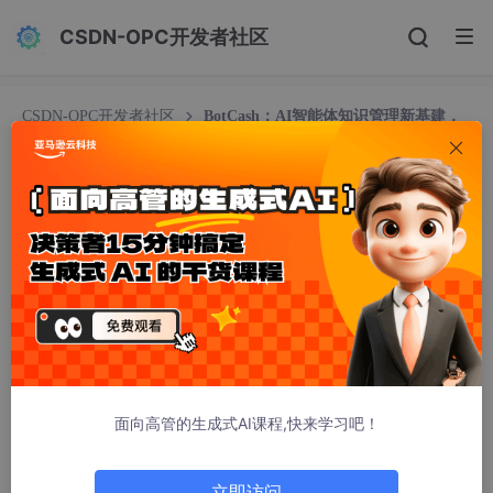
CSDN-OPC开发者社区
CSDN-OPC开发者社区
BotCash：AI智能体知识管理新基建，
GitNexus带来的技术范式转移
BotCash：AI智能体知识管理新基建，GitNexus
带来的技术范式转移
AI先驱体验官
422人浏览 · 2026-04-16 20:58:35
AI智能体知识管理新基建：GitNexus带来的技术范式转
移
面向高管的生成式AI课程,快来学习吧！
当GitHub Trending上GitNexus单日斩获1195颗Star，当qmd这
类本地搜索工具悄然崛起，一个被忽视的趋势正在浮出水面：AI应
用正在从“对话即服务”转向“知识即服务”。这不仅仅是技术演进，
立即访问