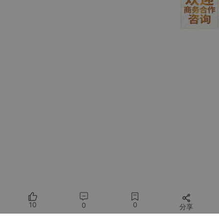
企业知识管理的三大痛点
痛点
表现
影响
知识孤
智能体无法获取完整信
不同系统的数据无法互通
岛
息
知识过
静态知识无法跟进业务变
智能体回答过时信息
时
化
知识安
敏感数据无法外传给智能
无法使用云端智能体
全
体
这三个痛点相互关联：知识孤岛导致智能体无法获取完整信息，企
业被迫使用静态知识，而静态知识又容易过时；同时，敏感数据的
存在使得企业不敢将内部知识交给云端智能体处理。
二、技术实现：智能体知识图谱的构建路径
2.1 从0到1：知识抽取与图谱构建
10
0
0
分享