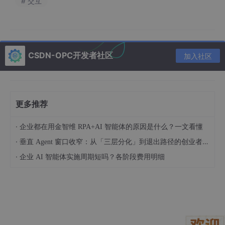
# 交互
对比维度
传统RAG
知识图谱RAG
知识表示
向量嵌入
图结构实体关系
查询方式
相似度匹配
路径推理
CSDN-OPC开发者社区
加入社区
理解能力
语义层面
关系层面
推理能力
有限
可解释
更多推荐
维护成本
中
高
·
企业都在用金智维 RPA+AI 智能体的原因是什么？一文看懂
知识图谱的核心优势在于“关系理解”。当用户问“某项目的技术负责
·
人是谁”，传统RAG可能返回包含这个人的所有相关文档，而知识
垂直 Agent 窗口收窄：从「三层分化」到退出路径的创业者框架（技术视角）
图谱可以直接回答：“张工是A项目的技术负责人，他同时负责B模
·
企业 AI 智能体实施周期短吗？各阶段费用明细
块的开发。”这种关系推理能力，是传统RAG无法企及的。
1.3 企业知识管理的真实痛点
企业在智能体知识管理中面临的核心挑战，不是技术实现，而是三
个实际问题：