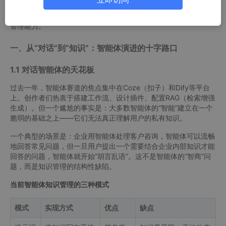
更是一场关于智能体如何真正理解和利用私有知识的范式革命。智
能体变现的下一个风口，不是更巧妙的提示词，而是更强大的知识
管理能力。
一、从“对话”到“知识”：智能体演进的十字路口
1.1 对话智能体的天花板
过去一年，智能体赛道的焦点集中在Coze（扣子）和Dify等平台
上。创作者们热衷于搭建工作流、设计插件、配置RAG（检索增强
生成）。但一个尴尬的事实是：大多数智能体的“智能”建立在一个
脆弱的基础之上——它们无法真正理解用户的私有知识。
一个典型的场景是：企业用智能体处理客户咨询，智能体可以流畅
地回答常见问题，但一旦用户提出一个需要结合企业内部知识才能
回答的问题，智能体就开始“胡言乱语”。这不是智能体的“智商”问
题，而是知识管理的结构性缺陷。
当前智能体知识管理的三种模式
模式
实现方式
优点
缺点