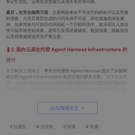
发记忆混乱、运维负担加重以及成本失控等问题。
最后，在安全隔离方面
，主要风险来自不可信代码的执行以及凭据
的泄露。大语言模型生成的代码本身不可信，存在逃逸的潜在威
胁。如果凭据与可执行代码同处一个沙箱环境中，提示词注入攻击
便可能导致密钥泄露，进而引发系统被破坏、数据泄露、跳板攻击
以及权限越级滥用等严重后果。
▍2. 面向云原生托管 Agent Harness Infrastructure 的
设计
为了解决上述痛点，
华为云托管的 Agent Harness 提出了从架构
设计到 Agent Infrastructure 基础设施的解决方案。
对于企业而
言， Agent Infrastructure基础设施不再将精力耗费在维护脆弱的
单体容器上，而应转向构建 Agent 沙箱容量规划与并行调度、Ag
ent 协调层和执行层架构解耦、具备极简轻量、极速启动、自动恢
复能力和安全隔离的 Serverless 沙箱环境。
点击阅读全文
# 云原生
# 云计算
# 容器
# 开源