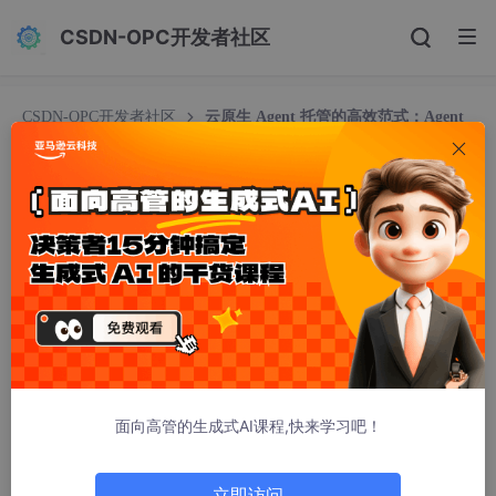
CSDN-OPC开发者社区
CSDN-OPC开发者社区
云原生 Agent 托管的高效范式：Agent
Harness Infra 体系化设计
云原生 Agent 托管的高效范式：Agent Harness In
fra 体系化设计
容器魔方
482人浏览 · 2026-05-13 10:36:47
作者
| Rain Zhang; Qi Zhang; Jian Huang
Agent Harness 在云原生托管架构落地的核心意义在于实现弹性、
效率与运维的全面优化。借助云原生的虚拟化、容器化与动态编排
面向高管的生成式AI课程,快来学习吧！
能力，Agent Harness 能够打破资源闲置的瓶颈，实现按需自动扩
缩容，显著降低计算成本。同时，云原生的声明式 API 和服务自愈
机制，将复杂的生命周期管理转化为自动化运维，极大减轻了人工
立即访问