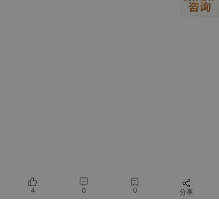
响力与客户基础。
Agent 协调层和执行层架构解耦，实现自动恢复能力
采纳轻量级虚拟化技术（microVM），将 Agent Harness 协调层
与 Sandbox 执行层 彻底解耦，支持 Serverless 按需模式，配置
合理的闲置超时回收策略。通过 SessionID 保证多轮对话路由到同
一实例维持状态，并将会话日志外置持久化。Harness 故障后，新
实例可重放日志恢复任务，实现“断点续传”。
4
0
0
分享