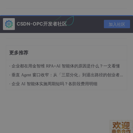
CSDN-OPC开发者社区
加入社区
更多推荐
·
企业都在用金智维 RPA+AI 智能体的原因是什么？一文看懂
图 1. Agent 猎鹰调度与羽量沙箱
·
垂直 Agent 窗口收窄：从「三层分化」到退出路径的创业者框架（技术视角）
Agent 沙箱并行规划与调度
·
企业 AI 智能体实施周期短吗？各阶段费用明细
通过采用容量预测技术，对 Agent 资源进行精准画像与预热管
理。与传统基于时序的算法相比，
该模型将拟合精准度提升3
0%
，
资源碎片率
降低25%
，
利用率
提高10%
。在并行调度方面，
系统基于资源碎片率、资源余量和预热分配量三个维度的因素，采
用分片并行调度机制，使调度吞吐量显著提升至原来的5倍。在生
态主导方面，项目在 CNCF 社区内主导了 Volcano 沙箱调度器生
态的建设，吸引了超过200家公司参与使用，形成了良好的社区影