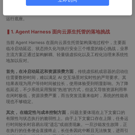
负担。此外，依托统一的可观测性与标准化交付流程，Agent Har
ness 可以无缝集成现有技术生态，加速 AI 代理从原型到生产级应
用的转化，从而为企业提供高可靠、低成本且易于治理的智能服务
运行底座。
▍1. Agent Harness 面向云原生托管的落地挑战
当前 Agent Harness 在面向云原生托管架构落地过程中，主要面
临冷启动延迟、状态持久化与执行安全三个维度的核心挑战，业界
主流方案正通过架构解耦、轻量级虚拟化以及工程化治理来系统性
地加以应对。
首先，在冷启动延迟和资源浪费方面
，传统虚拟机或容器的启动往
往需要数秒时间，难以满足 AI 交互场景对实时性的严苛要求。其
结果表现为用户等待时间被拉长，使用体验受到明显影响。为了降
低延迟，不少系统采用预留“热池”的方式，但这又导致资源利用率
在闲时极低，资源浪费严重，而当突发流量来临时，系统的性能表
现也不够稳定。
其次， 在稳定性与成本控制方面
，问题主要体现在上下文窗口的
有限性与状态执行的脆弱性上。由于上下文窗口存在上限，任务运
行时间较长时容易出现“遗忘”或崩溃现象。一旦沙箱发生故障，正
在执行的任务便会直接终止，长任务因此中断且无法恢复，进而引