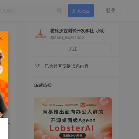
登录
加入社区
霍格沃兹测试开发学社-小明
@2501_94261392
关注
已为社区贡献15条内容
运营活动
缓存状