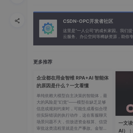
ChatGPT的真正价值，在于嵌入现有测试工
Jira + ChatGPT：自动化缺陷报告生成
CSDN-OPC开发者社区
1
. 测试人员在Jira中创建缺陷，粘贴错误日志
这里是“一人公司”的成长家园。我们
“Timeout”时，触发Webhook调用ChatGPT A
云服务、办公空间等稀缺资源，助你
影响模块：
[自动识别服务名]
- 修复建议：
[AI
态变更为“待分析”
更多推荐
效果
‌：某金融团队上线该流程后，‌
缺陷报告
企业都在用金智维 RPA+AI 智能体
TestRail + ChatGPT：测试用例智能补
的原因是什么？一文看懂
输入需求：“用户可上传头像，支持JPG/P
单纯依赖大模型自主决策的智能体，最
ChatGPT输出结构化测试用例（可直接导入Te
大的风险是“幻觉”——模型在缺乏足够
信息或规则约束时，可能生成看似合理
但实际错误的执行动作，这在客服聊天
用例ID
优先级
前置条件
场景问题不大，但放进资金核算、信贷
一文读
审批这类流程里就是生产事故。金智维
TC-087
P0
用户已登录
AI）