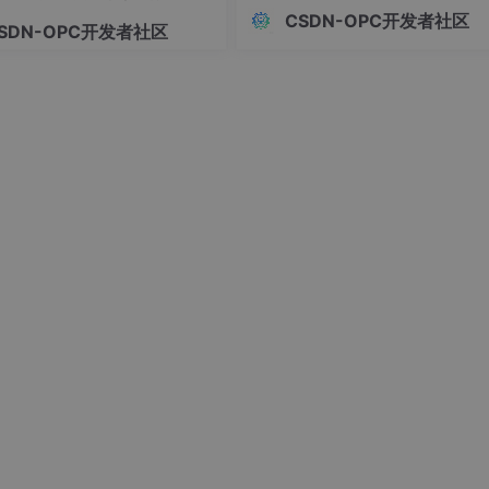
上的数字，这是选型决策中最常见
框架
CSDN-OPC开发者社区
上传3MB JPG文件
提示“文件过大”，上传失败
SDN-OPC开发者社区
知偏差。真正决定项目成败和投入
比的，是显性成本、隐性成本、机
上传.exe文件
提示“仅支持图片格式”
本三者叠加后的。
后用例同步效率提升60%。
ing）实战技巧
。以下是为测试工程师优化的Prompt模板：
执行根因分析： 【日志内容】 {粘贴完整日志，含时间戳、线程ID、请求I