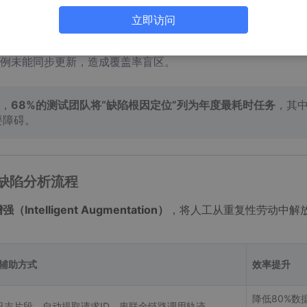
、不同用户路径下被多次提交，缺乏智能聚类机制，导致团队重
立即访问
性与影响范围，易遗漏高风险低频路径。
用例未能同步更新，造成覆盖率盲区。
，‌
68%的测试团队将“缺陷根因定位”列为年度最耗时任务
‌，其
要障碍。
构缺陷分析流程
（Intelligent Augmentation）
‌，将人工从重复性劳动中解
PT辅助方式
效率提升
降低80%数
日志片段，自动提取请求ID，串联全链路调用轨迹