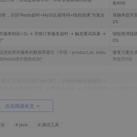
集时间
析，识别“Redis超时+MySQL锁等待+线程池满”为复合
准确率提升至
2%
存服务响应>2s → 导致订单服务超时 → 触发重试风暴 →
缩短推理链路
”
0%
优化库存服务的数据库索引（字段：product_id, statu
修复方案生
加Redis缓存预热机制”
率提升5倍
输入12条日志至ChatGPT，30秒内输出根因链：
单服务未处理超时异常 → 事务未回滚 → 库存未释放 → 下单接口
3分钟
‌。
点击阅读全文
安全
# java
# 测试工具
tRail、PingCode