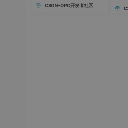
这套RPA+AI路线，适合的是金融机构、
智能体
CSDN-OPC开发者社区
TC-088
P1
用户已登录
政务单位、大型央国企——有复杂业务
C
流程、强合规要求、老旧IT系统需要低
TC-089
P2
用户已登录
改造成本对接的组织，尤其是资金核
查、信贷审批、监管报送、反洗钱排查
这类规则明确但操作
价值
‌：测试用例覆盖率提升30%，需求变更
四、提示工程（Prompt Engineer
ChatGPT的输出质量，90%取决于提示词设计
textCopy Code

你是一名资深软件测试工程师，请基于以下错误日志，