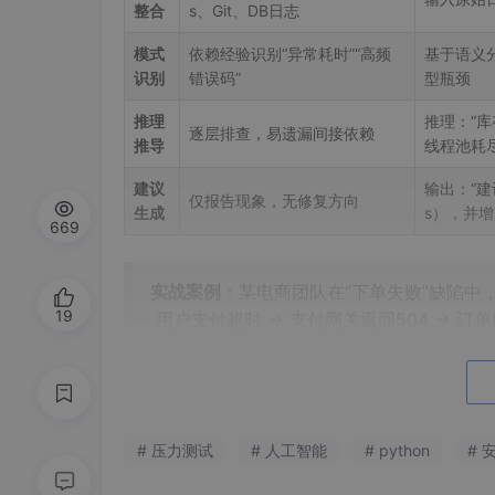
整合
s、Git、DB日志
模式
依赖经验识别“异常耗时”“高频
基于语义分
识别
错误码”
型瓶颈
推理
推理：“库
逐层排查，易遗漏间接依赖
推导
线程池耗尽
建议
输出：“建议
仅报告现象，无修复方向
生成
s），并增
669
实战案例
‌：某电商团队在“下单失败”缺陷中，
19
用户支付超时 → 支付网关返回504 → 订
塞
对比传统方式（2.5小时），‌
定位时间压缩至
# 压力测试
# 人工智能
# python
# 
三、与主流工具链的深度集成：Jira、Tes