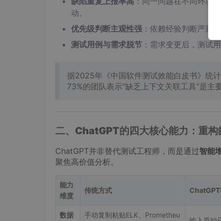
缺陷重复上报率高
‌：同一问题在不同环境
动。
优先级判断主观性强
‌：依赖经验判断严重
测试用例与需求脱节
‌：需求变更后，测试
据2025年《中国软件测试效能白皮书》统计
73%的团队表示“缺乏上下文关联工具”是主
二、ChatGPT的四大核心能力：重
ChatGPT并非替代测试工程师，而是通过‌
智能增强
聚焦高价值分析。
能力
传统方式
ChatG
维度
数据
手动复制粘贴ELK、Prometheu
输入原始