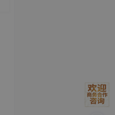
的认
产出
会成
D} 【系统架构】 前端 → API网关 → 订单服务（
Java/Spring