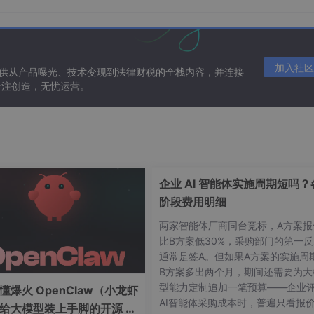
作流，而非孤立使用。
（含请求ID）
2
. 配置Jira Automation规则：当描述包含“ERROR
加入社区
提供从产品曝光、技术变现到法律财税的全栈内容，并连接
PI
3
. ChatGPT解析日志，生成结构化内容： - 根因推断：
[AI生
专注创造，无忧运营。
建议]
- 相似缺陷：
[聚类匹配历史Ticket]
4
. 自动填充缺陷描述
填写时间从15分钟降至2分钟
‌，且‌
首次分析准确率提升41%
‌。
企业 AI 智能体实施周期短吗？
全
阶段费用明细
NG，≤2MB，上传后立即显示”
两家智能体厂商同台竞标，A方案报
stRail）：
比B方案低30%，采购部门的第一反
通常是签A。但如果A方案的实施周
B方案多出两个月，期间还需要为大
操作步骤
预期结果
型能力定制追加一笔预算——企业
懂爆火 OpenClaw（小龙虾
AI智能体采购成本时，普遍只看报
上传1.5MB PNG文件
图片立即显示，无加载延迟
：给大模型装上手脚的开源 AI