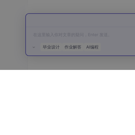
关键原则
‌：
明确角色
‌：指定“资深测试工程师”而非“A
限定范围
‌：禁止“可能”“也许”等模糊词
结构化输出
‌：强制使用列表、表格、代
拒绝幻觉
‌：要求“若无则写‘无匹配’”
毕业设计
作业解答
AI编程
五、风险警示：AI辅助的三大陷阱
所有评论(0)
风险
表现
幻觉输出
编造不存在的错误码、服务名、API路
上下文丢
忽略多轮对话中的关键变量（如环境、
失
本）
过度依赖
测试人员不再阅读日志，仅依赖AI结论