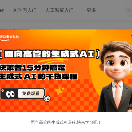
en
AI学习入门
人工智能入门
更多
：快速定位问题根源
T辅助缺陷管理：快速定位问题根源
-23 20:33:45 发布
瓶颈
杂性呈指数级上升。测试团队面临的核心挑战包括：
式系统中，单个缺陷可能涉及5–10个服务日志、数据库慢查询、
面向高管的生成式AI课程,快来学习吧！
小时
‌。