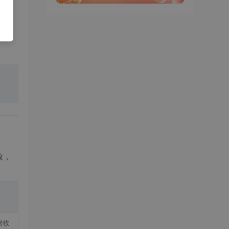
复劳
中
放，
据收