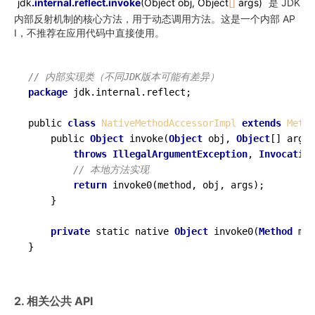
jdk
.internal
.reflect
.invoke
(Object obj, Object
[]
args)
是 JDK
内部反射机制的核心方法，用于动态调用方法。这是一个内部 AP
I，不推荐在应用代码中直接使用。
// 内部实现类（不同JDK版本可能有差异）
package
 jdk.internal.reflect;

public 
class
NativeMethodAccessorImpl
extends
Metho
    public 
Object
 invoke(
Object
 obj, 
Object
[] args)

throws
IllegalArgumentException
, 
Invocation
// 本地方法实现
return
 invoke0(method, obj, args);

    }

private
 static native 
Object
 invoke0(
Method
 m, 
2. 相关公共 API