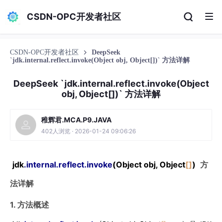
CSDN-OPC开发者社区
CSDN-OPC开发者社区
DeepSeek
`jdk.internal.reflect.invoke(Object obj, Object[])` 方法详解
DeepSeek `jdk.internal.reflect.invoke(Object
obj, Object[])` 方法详解
稚辉君.MCA.P9.JAVA
402人浏览 · 2026-01-24 09:06:26
jdk
.internal
.reflect
.invoke
(Object obj, Object
[]
)
方
法详解
1. 方法概述