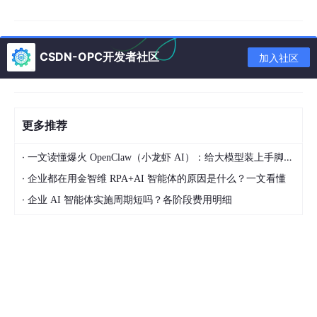
return
 str.
length
();

        }

    }

CSDN-OPC开发者社区
加入社区
public
static
void
main
(
String
[] args)
 throws E
        Calculator calc = 
new
Calculator
();

// 1. 获取 Method 对象
更多推荐
        Method addMethod = Calculator.
class
.
getMeth
·
一文读懂爆火 OpenClaw（小龙虾 AI）：给大模型装上手脚的开源 AI 智能体框架
// 2. 使用公共 API 调用方法
        Object result = addMethod.
invoke
(calc, 
10
, 
·
企业都在用金智维 RPA+AI 智能体的原因是什么？一文看懂
        System.out.
println
(
"add(10, 20) = "
 + resul
·
企业 AI 智能体实施周期短吗？各阶段费用明细
// 3. 调用私有方法
        Method multiplyMethod = Calculator.
class
.
ge
        multiplyMethod.
setAccessible
(
true
);

        result = multiplyMethod.
invoke
(calc, 
5
, 
6
);

        System.out.
println
(
"multiply(5, 6) = "
 + re