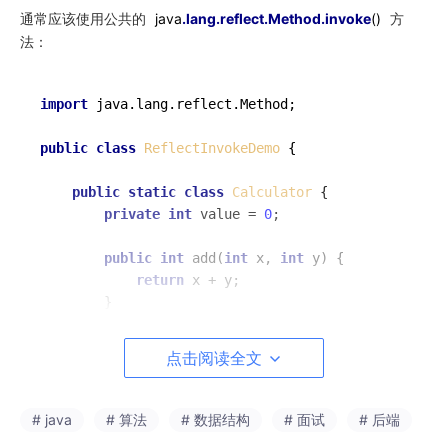
通常应该使用公共的
java
.lang
.reflect
.Method
.invoke
()
方
法：
import
 java.lang.reflect.Method;

public
class
ReflectInvokeDemo
 {

public
static
class
Calculator
 {

private
int
 value = 
0
;

public
int
add
(
int
 x, 
int
 y)
{

return
 x + y;

        }

private
int
multiply
(
int
 x, 
int
 y)
{

点击阅读全文
return
 x * y;

        }

# java
# 算法
# 数据结构
# 面试
# 后端
public
static
int
staticMethod
(
String
 str)