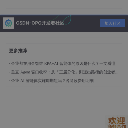
AutoModerator机器人提供了子版块Wiki链接，属于标准的中立性
操作提示。
CSDN-OPC开发者社区
加入社区
🔥 精选热门评论
“想象一下，像Anthropic这样的公司为Claude桌面版
静态地、仅限Mac地硬编码了一个“Cowork”功能。然
更多推荐
后LangChain推出了一个在Windows、Mac和Linux
上都能工作的开源版本。”——
u/werewolf100
(3)
·
企业都在用金智维 RPA+AI 智能体的原因是什么？一文看懂
·
垂直 Agent 窗口收窄：从「三层分化」到退出路径的创业者框架（技术视角）
“每周都是伟大、不可思议的一周。”——
·
企业 AI 智能体实施周期短吗？各阶段费用明细
u/Otherwise_Repeat_294
(4)
“喜欢这些内容，请继续发布。”——
u/FrugalityPays
(1)