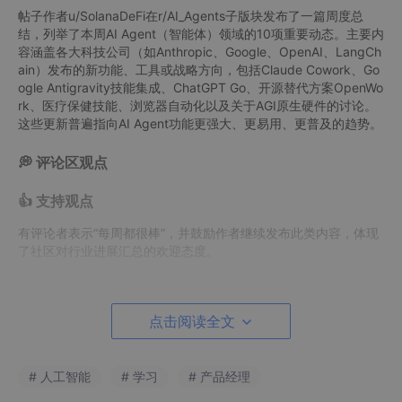
帖子作者u/SolanaDeFi在r/AI_Agents子版块发布了一篇周度总
结，列举了本周AI Agent（智能体）领域的10项重要动态。主要内
容涵盖各大科技公司（如Anthropic、Google、OpenAI、LangCh
ain）发布的新功能、工具或战略方向，包括Claude Cowork、Go
ogle Antigravity技能集成、ChatGPT Go、开源替代方案OpenWo
rk、医疗保健技能、浏览器自动化以及关于AGI原生硬件的讨论。
这些更新普遍指向AI Agent功能更强大、更易用、更普及的趋势。
💭 评论区观点
👍 支持观点
有评论者表示“每周都很棒”，并鼓励作者继续发布此类内容，体现
了社区对行业进展汇总的欢迎态度。
👎 质疑观点
点击阅读全文
有评论者质疑Anthropic（Claude开发商）将Cowork功能静态
地、仅限Mac平台的做法，并对比了LangChain推出的跨平台开源
替代方案，隐含了对商业公司平台锁定策略的批评。
# 人工智能
# 学习
# 产品经理
💡 补充信息