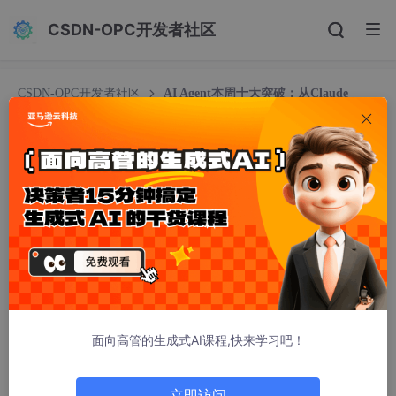
CSDN-OPC开发者社区
CSDN-OPC开发者社区
AI Agent本周十大突破：从Claude
Cowork到开源OpenWork，一文掌握大模型智能体前沿动态
AI Agent本周十大突破：从Claude Cowork到开源
OpenWork，一文掌握大模型智能体前沿动态
LLand520
865人浏览 · 2026-01-24 21:15:45
本文汇总了AI Agent领域的10项重大进展，包括Claude Cowor
k、Google Antigravity、ChatGPT Go等公司更新及开源OpenWo
rk替代方案。AI Agent正从代码开发向非技术任务和垂直领域扩
展，降低使用门槛。开源社区提供跨平台方案挑战商业策略，巨头
面向高管的生成式AI课程,快来学习吧！
通过廉价服务和深度集成推动普及。行业领袖呼吁硬件革新，未来
设备应从设计之初为AI Agent服务。主要争议在于商业限制与开源
开放性之间的价值取向。
立即访问