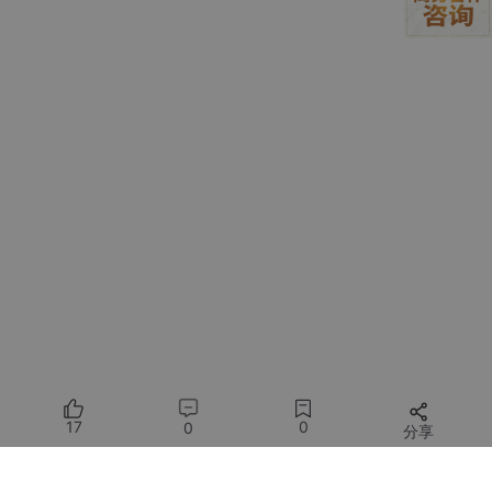
✨ 值得关注的信息
AI Agent能力正从代码开发向非技术任务（如文件管
理、内容起草）和垂直领域（如医疗保健）快速扩
展，降低使用门槛。
开源社区（如LangChain的OpenWork）正迅速提供
商业产品的跨平台替代方案，这可能挑战商业公司的
平台独占策略并加速生态发展。
巨头公司（Google、OpenAI）正通过推出更廉价或
功能更强的服务层（ChatGPT Go）、以及将Agent
能力深度集成到核心产品（Chrome浏览器）中，推
动Agent技术的大众化普及。
行业领袖（如Airbnb CEO）开始呼吁硬件层（如AGI
原生iPhone）的革新，认为未来设备应从设计之初就
为自主运行的AI Agent服务，而非事后适配。
17
0
0
分享
⚡ 主要争议