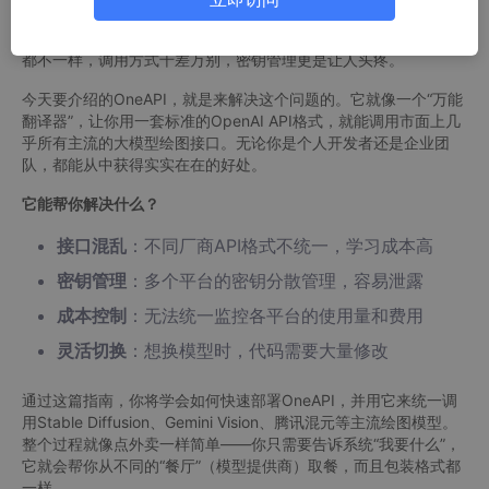
恼：想用Stable Diffusion生成艺术画，用Gemini Vision分析图片
内容，再用腾讯混元做创意设计。结果发现，每个平台的API格式
都不一样，调用方式千差万别，密钥管理更是让人头疼。
今天要介绍的OneAPI，就是来解决这个问题的。它就像一个“万能
翻译器”，让你用一套标准的OpenAI API格式，就能调用市面上几
乎所有主流的大模型绘图接口。无论你是个人开发者还是企业团
队，都能从中获得实实在在的好处。
它能帮你解决什么？
接口混乱
：不同厂商API格式不统一，学习成本高
密钥管理
：多个平台的密钥分散管理，容易泄露
成本控制
：无法统一监控各平台的使用量和费用
灵活切换
：想换模型时，代码需要大量修改
通过这篇指南，你将学会如何快速部署OneAPI，并用它来统一调
用Stable Diffusion、Gemini Vision、腾讯混元等主流绘图模型。
整个过程就像点外卖一样简单——你只需要告诉系统“我要什么”，
它就会帮你从不同的“餐厅”（模型提供商）取餐，而且包装格式都
一样。