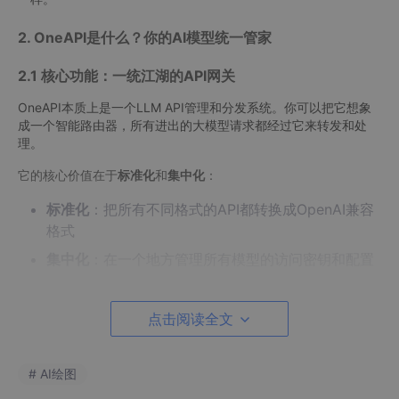
2. OneAPI是什么？你的AI模型统一管家
2.1 核心功能：一统江湖的API网关
OneAPI本质上是一个LLM API管理和分发系统。你可以把它想象
成一个智能路由器，所有进出的大模型请求都经过它来转发和处
理。
它的核心价值在于
标准化
和
集中化
：
标准化
：把所有不同格式的API都转换成OpenAI兼容
格式
集中化
：在一个地方管理所有模型的访问密钥和配置
2.2 支持哪些模型？几乎覆盖所有主流选择
点击阅读全文
根据官方文档，OneAPI支持的大模型列表相当全面：
# AI绘图
模型类
主要代表
特别说明
型