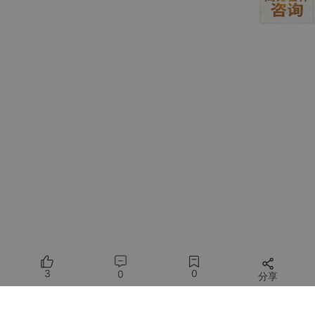
Stable Diffusion
：通过兼容接口支持文生图、图生
图
Gemini Vision
：Google的多模态模型，强大的图像
理解能力
腾讯混元
：腾讯的图文生成模型，在中文场景表现优
秀
DALL-E
：OpenAI的绘图模型，创意生成能力强
2.3 技术特点：为什么选择OneAPI？
开箱即用
：单文件可执行程序，提供Docker镜像，5分钟就能跑起
来
统一接口
：所有模型都用OpenAI API格式调用，代码只需写一
次
负载均衡
：可以配置多个相同模型的密钥，自动分配请求
精细
控制
：按用户、按令牌、按模型进行访问控制和额度管理
扩展性
强
：支持自定义页面、主题切换、第三方登录等
3. 快速部署：10分钟搭建你的统一绘图平台
3
0
0
分享
3.1 环境准备与安装