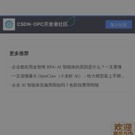
Open
支持Azure Op
ChatGPT, GPT-4, DALL-E
AI系列
enAI
CSDN-OPC开发者社区
加入社区
国内大
文心一言、通义千问、讯飞星火、
覆盖主流国产
厂
腾讯混元、360智脑
模型
国际新
Anthropic Claude, Google Gemin
包括最新的Ge
更多推荐
秀
i, Mistral
mini Vision
开源模
·
支持自部署模
企业都在用金智维 RPA+AI 智能体的原因是什么？一文看懂
ChatGLM, Ollama本地模型
型
型
·
一文读懂爆火 OpenClaw（小龙虾 AI）：给大模型装上手脚的开源 AI 智能体框架
·
绘图专
Stable Diffusion, Midjourney替代
通过兼容接口
企业 AI 智能体实施周期短吗？各阶段费用明细
用
方案
支持
其他服
DeepSeek, 零一万物, 阶跃星辰等
持续更新中
务
重点关注的绘图能力
：