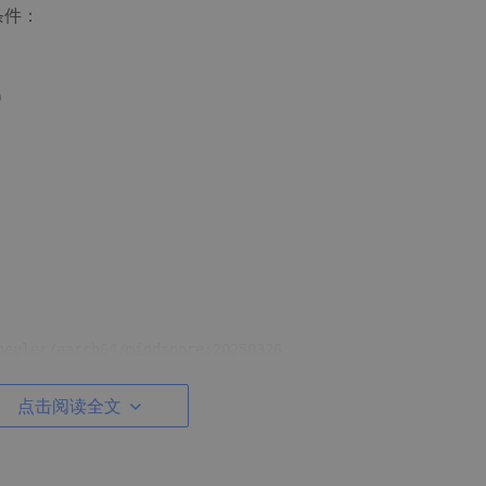
条件：
）
euler/aarch64/mindspore:20250326

--ipc
=host 
--network
=host 
--privileged
=
true
 \

点击阅读全文
v/davinci_manager \

ek-V3-0324 \
