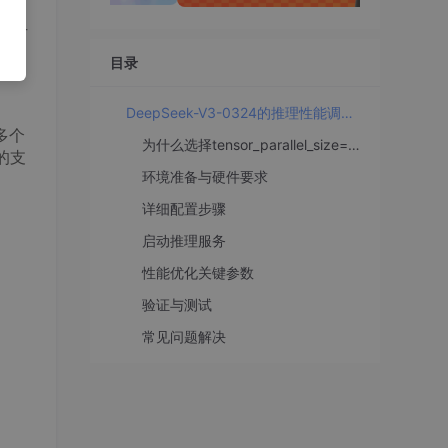
著提升
目录
DeepSeek-V3-0324的推理性能调优：tensor_parallel_size=32的最佳实践
多个
为什么选择tensor_parallel_size=32？
的支
环境准备与硬件要求
详细配置步骤
启动推理服务
性能优化关键参数
验证与测试
常见问题解决