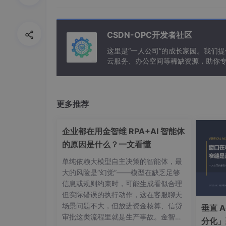
2. 模型权重下载
CSDN-OPC开发者社区
使用
openmind_hub
这里是“一人公司”的成长家园。我们
工具下载模型权重：
云服务、办公空间等稀缺资源，助你
export
HUB_WHITE_LIST_PATHS
=/data/DeepSe
更多推荐
python -c 
"from openmind_hub import sna
企业都在用金智维 RPA+AI 智能体
3. 配置文件修改
的原因是什么？一文看懂
单纯依赖大模型自主决策的智能体，最
编辑
predict_deepseek3_671b.yaml
文件，更
大的风险是“幻觉”——模型在缺乏足够
信息或规则约束时，可能生成看似合理
但实际错误的执行动作，这在客服聊天
load_checkpoint: '/data/DeepSeek-V3-
032
场景问题不大，但放进资金核算、信贷
垂直 
vocab_file: '/data/DeepSeek-V3-
0324
/tok
审批这类流程里就是生产事故。金智维
tokenizer_file: '/data/DeepSeek-V3-
0324
分化」