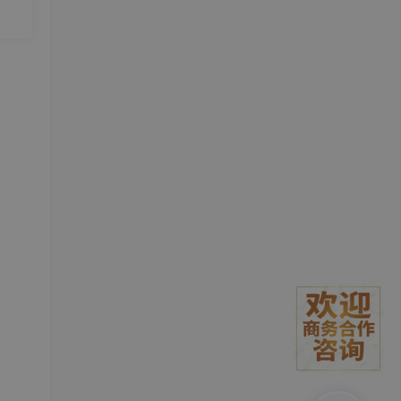
的认
产出
会成