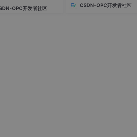
上的数字，这是选型决策中最常见
视角）
CSDN-OPC开发者社区
SDN-OPC开发者社区
知偏差。真正决定项目成败和投入
比的，是显性成本、隐性成本、机
本三者叠加后的。