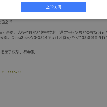
立即访问
开发的大语言模型，通过合理配置tensor_parallel_size=32可显
，帮助用户充分发挥模型在多设备环境下的计算潜力。
e=32？
llelism）是提升大模型性能的关键技术。通过将模型层的参数拆分到
DeepSeek-V3-0324在设计时特别优化了32路张量并行
确指定了模型并行参数：
lel_size=32