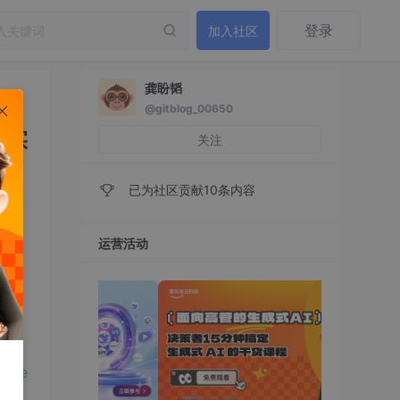
登录
加入社区
龚盼韬
@gitblog_00650
佳实
关注
已为社区贡献10条内容
运营活动
佳实
epSe