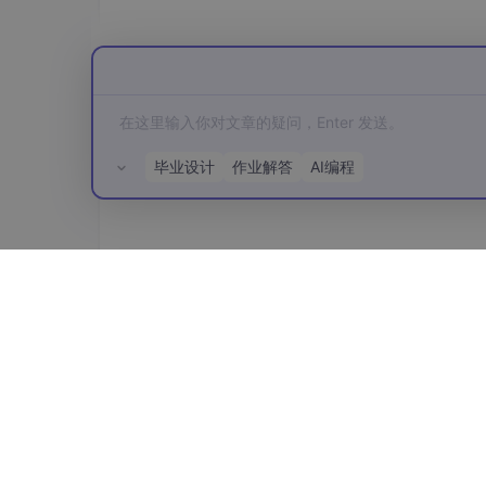
从节点连接主节点
：
ray 
start
--address=主节点IP:6380
毕业设计
作业解答
AI编程
启动推理服务
在主节点执行以下命令启动服务：
所有评论(0)
python3 -m vllm_mindspore
.entrypoints
 v
--model
"/data/DeepSeek-V3-0324"
 \

--trust_remote_code
 \

--tensor_parallel_size
=
32
 \

--enable-prefix-caching
 \

--enable-chunked-prefill
 \

--max-num-seqs
=
256
 \
