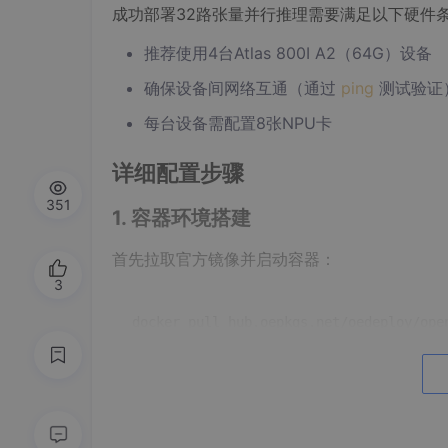
成功部署32路张量并行推理需要满足以下硬件
推荐使用4台Atlas 800I A2（64G）设备
确保设备间网络互通（通过
ping
测试验证
每台设备需配置8张NPU卡
详细配置步骤
351
1. 容器环境搭建
首先拉取官方镜像并启动容器：
3
docker pull hub.oepkgs.net/oedeploy/open
docker 
run
 -it 
--name
=DeepSeek_V3_0324 
--device
=/dev/davinci0-7 
--device
=/de
  -v /data/DeepSeek-V3-0324:/data/DeepSe