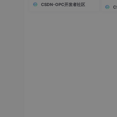
这套RPA+AI路线，适合的是金融机构、
（技术
CSDN-OPC开发者社区
政务单位、大型央国企——有复杂业务
C
流程、强合规要求、老旧IT系统需要低
4. 环境变量设置
改造成本对接的组织，尤其是资金核
查、信贷审批、监管报送、反洗钱排查
在容器中配置必要的环境变量：
这类规则明确但操作
export
MINDFORMERS_MODEL_CONFIG
export
vLLM_MODEL_BACKEND
export
vLLM_MODEL_MEMORY_USE_GB
export
ASCEND_TOTAL_MEMORY_GB
export
ASCEND_RT_VISIBLE_DEVICES
5. 分布式节点配置
主节点启动Ray服务
：
ray start
--
head
--
port=6380