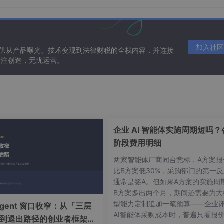
加入社区
提供从产品曝光、技术变现到法律财税的全栈内容，并连接
专注创造，无忧运营。
ek-V3-0324

pshot_download; snapshot_download(repo_id='MindSpore-Lab
企业 AI 智能体实施周期短吗？
阶段费用明细
两家智能体厂商同台竞标，A方案报
新以下路径配置：
比B方案低30%，采购部门的第一反
通常是签A。但如果A方案的实施周
B方案多出两个月，期间还需要为大
4
'

型能力定制追加一笔预算——企业
Agent 窗口收窄：从「三层
enizer.json'

AI智能体采购成本时，普遍只看报
到退出路径的创业者框架