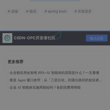
# 后端
# 面试
# spring boot
# 开发语言
注意
：此实现效率低（重复计算），可用动态规划优化。
3. 目录遍历（伪代码）
CSDN-OPC开发者社区
加入社区
def traverse_directory(path):

for
item
in
 list_directory(path):

if
 is_directory(
item
):

            traverse_directory(
item
)  
# 递归处理子目
更多推荐
else
:

            print(
item
)  
# 处理文件
·
企业都在用金智维 RPA+AI 智能体的原因是什么？一文看懂
·
垂直 Agent 窗口收窄：从「三层分化」到退出路径的创业者框架（技术视角）
·
企业 AI 智能体实施周期短吗？各阶段费用明细
递归的优缺点
优点
：