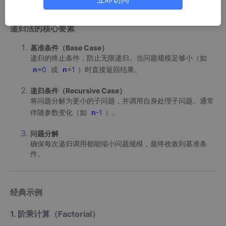
递归法的核心要素
基准条件（Base Case）
递归的终止条件，防止无限递归。当问题规模足够小（如
n
=
0
或
n
=
1
）时直接返回结果。
递归条件（Recursive Case）
将问题分解为更小的子问题，并调用自身处理子问题。通常
伴随参数变化（如
n
-
1
）。
问题分解
确保每次递归调用都能缩小问题规模，最终收敛到基准条
件。
经典示例
1. 阶乘计算（Factorial）