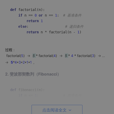
def
factorial
(
n
):

if
 n == 
0
or
 n == 
1
:  
# 基准条件
return
1
else
:                  
# 递归条件
return
 n * factorial(n - 
1
过程
：
factorial
(
5
)
→
5
* factorial(
4
)
→
5
*
4
* factorial(
3
)
→ …
→
5
*
4
*
3
*
2
*
1
*
1
。
2. 斐波那契数列（Fibonacci）
def
fibonacci
(
n
):

if
 n <= 
1
:            
# 基准条件
return
 n

else
:                  
# 递归条件
点击阅读全文
return
 fibonacci(n - 
1
) + fibonacci(n - 
2