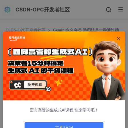
CSDN-OPC开发者社区
CSDN-OPC开发者社区
Gemini永久会员 递归法是一种通过函
数**直接或间接调用自身**来解决问题的方法，其核心思想是将复
杂问题分解为结构相似的子问题，直到子问题足够简单可以直接求
解
Gemini永久会员 递归法是一种通过函数**直接或
间接调用自身**来解决问题的方法，其核心思想是
将复杂问题分解为结构相似的子问题，直到子问题
足够简单可以直接求解
稚辉君.MCA.P9.JAVA
299人浏览 · 2026-02-01 08:55:07
面向高管的生成式AI课程,快来学习吧！
递归法是一种通过函数
直接或间接调用自身
来解决问题的方法，其
核心思想是将复杂问题分解为结构相似的子问题，直到子问题足够
简单可以直接求解。以下是递归法的详细解析和示例：
立即访问