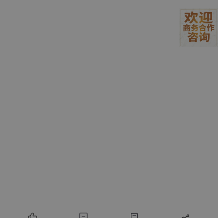
代码简洁，直观表达数学定义（如阶乘、分治算
法）。
适合处理树/图结构（如深度优先搜索 DFS）。
缺点
：
栈溢出风险
：递归深度过大时（如
factorial
(
10000
)
），可能耗尽调用栈。
重复计算
：如朴素斐波那契实现。
性能开销
：函数调用有额外开销（参数传递、栈
帧维护）。
递归 vs 迭代
特性
递归
迭代
代码复杂
简洁，易理解
可能更冗长