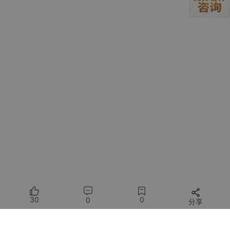
gging Face Transformers库为例，核心代码框架如下：
from transformers import AutoModelForCausalLM, AutoTokeni
zer
from peft import LoraConfig, get_peft_model
加载基础模型
model = AutoModelForCausalLM.from_pretrained(“llama-2-7
b”)
tokenizer = AutoTokenizer.from_pretrained(“llama-2-7b”)
配置LoRA参数
lora_config = LoraConfig(
r=16, # 低秩矩阵维度
lora_alpha=32, # 缩放因子
30
0
0
分享
target_modules=[“q_proj”, “v_proj”], # 仅微调Q/V矩阵