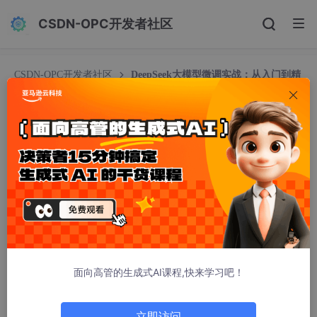
CSDN-OPC开发者社区
CSDN-OPC开发者社区
DeepSeek大模型微调实战：从入门到精
通的完整指南
DeepSeek大模型微调实战：从入门到精通的完整
指南
LLand520
1033人浏览 · 2026-02-04 21:51:13
文章详解DeepSeek大模型微调技术(LoRA/QLoRA轻量化方法)、
部署方案(本地化/云服务)与性能优化、类GPT工具使用范式(提示
工程/RAG/工具链集成)，以及数据隐私与成本优化策略。通过微调
使大模型适配垂直领域，降低资源消耗并保持泛化性；部署阶段关
面向高管的生成式AI课程,快来学习吧！
注推理加速与内存管理；使用环节结合提示工程和RAG提升输出质
量；最后平衡数据合规与成本效益。
立即访问