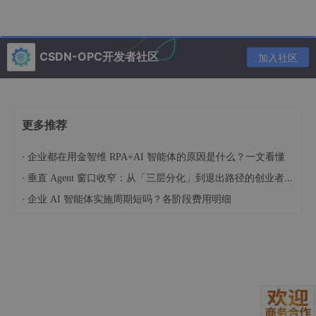
CSDN-OPC开发者社区
加入社区
更多推荐
·
企业都在用金智维 RPA+AI 智能体的原因是什么？一文看懂
·
垂直 Agent 窗口收窄：从「三层分化」到退出路径的创业者框架（技术视角）
·
企业 AI 智能体实施周期短吗？各阶段费用明细
1.2 微调技术选型与实操
1.2.1 LoRA微调：轻量级适配方案
LoRA通过分解参数矩阵为低秩矩阵，减少可训练参数数量。以Hu