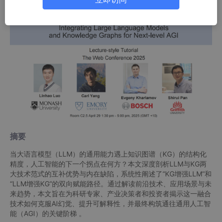
摘要
当大语言模型（LLM）的通用能力遇上知识图谱（KG）的结构化
精度，人工智能的下一个拐点在何方？本文深度剖析LLM与KG两
大技术范式的互补优势与内在缺陷，系统性阐述了“KG增强LLM”和
“LLM增强KG”的双向赋能路径。通过解读前沿技术、应用场景与未
来趋势，本文旨在为科研专家、产业决策者和投资者揭示这一融合
技术如何克服AI幻觉、提升可解释性，并最终构筑通往通用人工智
能（AGI）的关键阶梯 。