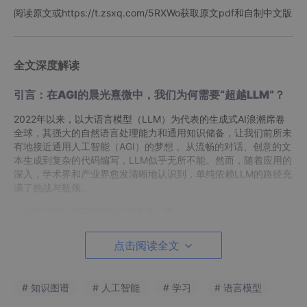
阅读原文或https://t.zsxq.com/5RXWo获取原文pdf和自制中文版
全文深度解读
引言：在AGI的晨光熹微中，我们为何需要“超越LLM”？
2022年以来，以大语言模型（LLM）为代表的生成式AI浪潮席卷
全球，其强大的自然语言处理能力和通用知识储备，让我们前所未
有地接近通用人工智能（AGI）的梦想 。从流畅的对话、创意的文
本生成到复杂的代码编写，LLM似乎无所不能。然而，随着应用的
深入，学术界和产业界愈发清晰地认识到，单纯依赖LLM的路径充
满了挑战与瓶颈。
LLM的“原罪”主要体现在以下几个方面 ：
知识的“内隐性”与“幻觉”
点击阅读全文
：LLM通过在海量文本上进行预训练，将知识以参数化的形
式“压缩”在庞大的神经网络中。这种知识是隐性的、非结构
# 知识图谱
# 人工智能
# 学习
# 语言模型
化的。当被问及超出其训练数据范围或模糊不清的问题时，
LLM倾向于“创造”事实，即产生所谓的“幻觉”（Hallucinatio