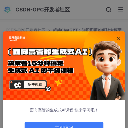
CSDN-OPC开发者社区
CSDN-OPC开发者社区
超越ChatGPT：知识图谱如何让大模型
更聪明、更可靠（必藏指南）
超越ChatGPT：知识图谱如何让大模型更聪明、更
可靠（必藏指南）
LLand520
993人浏览 · 2026-02-04 21:50:20
大语言模型(LLM)与知识图谱(KG)的融合是AI发展的关键方向。LL
M存在幻觉、黑箱等问题，而KG提供结构化知识、可解释性和领
域专长。二者通过KG增强LLM可靠性和推理能力，同时LLM助力K
G构建与补全，催生新一代智能问答、推荐系统等应用，为实现可
面向高管的生成式AI课程,快来学习吧！
靠的AGI提供可能。
立即访问