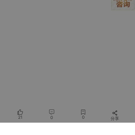
与此同时，人工智能领域另一条技术路线——
知识图谱（Knowle
dge Graph, KG）
，却恰好能在这些方面提供完美的补充 。知识
图谱是一种用图结构来建模和表示现实世界知识的数据库，它由实
体（节点）和关系（边）组成，以“实体-关系-实体”的三元组形式
存储结构化的事实 。
如果我们说LLM像一个博览群书但记忆可能出错的“通才”，那么知
识图谱就像一个严谨、精确、条分缕析的“领域专家团”。它以其独
特的优势，正成为弥补LLM短板的关键 。
正是基于这种深刻的洞察，一场将LLM的语言能力与KG的结构化
知识相结合的技术革命正在悄然发生。这场融合的目标，是创造出
一种全新的、更强大、更可靠的AI，引领我们迈向“下一代AGI” 。
本次深度解读，将系统性地拆解这一前沿领域的核心思想、技术路
径、应用价值与未来挑战，其内容主要基于The Web Conference
2025上的同名主题教程 .
21
0
0
分享