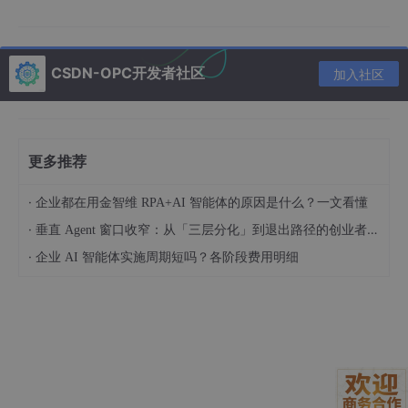
n），这在金融、医疗、法律等对事实准确性要求极高的领
域是不可接受的。
“黑箱”问题与可解释性缺失
CSDN-OPC开发者社区
加入社区
：LLM的决策过程高度复杂且不透明，我们很难理解它为何
会给出某个特定的答案。这种“知其然不知其所以然”的黑箱
特性，极大地限制了其在关键决策任务中的可信度与可靠性
。
更多推荐
知识更新的困境
·
企业都在用金智维 RPA+AI 智能体的原因是什么？一文看懂
：LLM的知识被“冻结”在其训练完成的那一刻。对于日新月
·
垂直 Agent 窗口收窄：从「三层分化」到退出路径的创业者框架（技术视角）
异的动态世界，LLM无法实时获取和整合新知识，导致其信
·
企业 AI 智能体实施周期短吗？各阶段费用明细
息陈旧。重新训练模型的成本又极其高昂，这使得知识更新
成为一个巨大的工程难题。
领域知识的短板
：尽管LLM具备广泛的通用知识，但在需要深度、专业领域
知识的场景下（如生物医药、材料科学），其表现往往差强
人意，缺乏对特定领域复杂逻辑和实体关系的精确把握 .