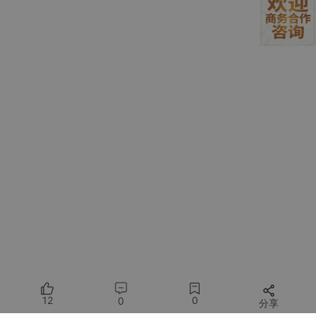
| **特性** | **Hive** | **传统数据库（如M
ySQL）** |
|------------------|-----------------------------------|------------
-------------------|
| **数据规模** | PB级 | GB/TB
级 |
| **延迟** | 高延迟（批处理） | 低延迟（实时查
询） |
| **事务支持** | 有限（ACID支持较新版本引入） | 完整ACI
D支持 |
| **适用场景** | 离线分析、数据仓库 | 联机事务处理
（OLTP） |
| **扩展性** | 水平扩展（依赖Hadoop集群） | 垂直扩展
（单机性能提升） |
---
#### **7. 局限性**
- **实时性差**：不适合毫秒级响应的场景（需结合HBase/Kudu
等）。
- **复杂查询优化**：对多表JOIN、子查询的优化能力弱于专业分
析型数据库（如Impala、ClickHouse）。
12
0
0
分享
- **小文件问题**：频繁小文件操作可能导致NameNode压力过大