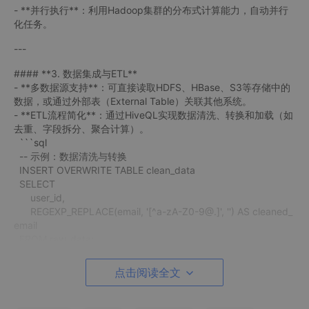
- **并行执行**：利用Hadoop集群的分布式计算能力，自动并行
化任务。
---
#### **3. 数据集成与ETL**
- **多数据源支持**：可直接读取HDFS、HBase、S3等存储中的
数据，或通过外部表（External Table）关联其他系统。
- **ETL流程简化**：通过HiveQL实现数据清洗、转换和加载（如
去重、字段拆分、聚合计算）。
```sql
-- 示例：数据清洗与转换
INSERT OVERWRITE TABLE clean_data
SELECT
user_id,
REGEXP_REPLACE(email, '[^a-zA-Z0-9@.]', '') AS cleaned_
email
FROM raw_data;
```
点击阅读全文
---
#### **4. 扩展性与生态集成**