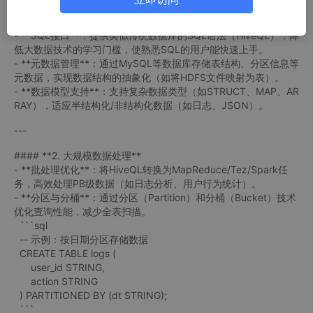
#### **1. 数据仓库基础设施**
- **SQL接口**：提供类似传统数据库的SQL语法（HiveQL），降
低大数据技术的学习门槛，使熟悉SQL的用户能快速上手。
- **元数据管理**：通过MySQL等数据库存储表结构、分区信息等
元数据，实现数据结构的抽象化（如将HDFS文件映射为表）。
- **数据模型支持**：支持复杂数据类型（如STRUCT、MAP、AR
RAY），适应半结构化/非结构化数据（如日志、JSON）。
---
#### **2. 大规模数据处理**
- **批处理优化**：将HiveQL转换为MapReduce/Tez/Spark任
务，高效处理PB级数据（如日志分析、用户行为统计）。
- **分区与分桶**：通过分区（Partition）和分桶（Bucket）技术
优化查询性能，减少全表扫描。
```sql
-- 示例：按日期分区存储数据
CREATE TABLE logs (
user_id STRING,
action STRING
) PARTITIONED BY (dt STRING);
```