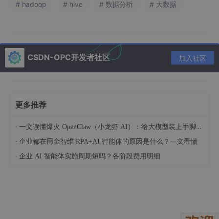
# hadoop
# hive
# 数据分析
# 大数据
- **UDF/UDAF支持**：允许用户自定义函数（UDF）或聚合函数
（UDAF），扩展分析能力（如调用Python脚本处理数据）。
- **与Hadoop生态协同**：
- 与**Spark**集成：通过Hive on Spark或Spark SQL访问Hive
表。
- 与**HBase**集成：通过Hive-HBase表映射实现实时查询。
CSDN-OPC开发者社区
加入社区
- 与**Presto/Trino**集成：支持交互式查询Hive数据。
---
#### **5. 典型应用场景**
更多推荐
- **日志分析**：处理服务器日志、点击流数据，生成报表（如P
V/UV统计）。
·
一文读懂爆火 OpenClaw（小龙虾 AI）：给大模型装上手脚的开源 AI 智能体框架
- **数据仓库**：构建企业级数据仓库，替代传统Oracle/MySQL
处理海量历史数据。
·
企业都在用金智维 RPA+AI 智能体的原因是什么？一文看懂
- **机器学习特征工程**：为算法提供预处理后的特征数据（如用
·
企业 AI 智能体实施周期短吗？各阶段费用明细
户画像标签）。
- **Ad-hoc查询**：支持业务人员自助式数据分析（需结合交互式
工具如Hue、Zeppelin）。
---
#### **6. 与传统数据库的对比**