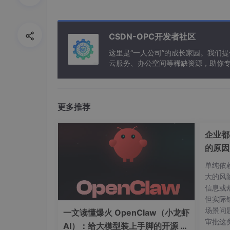
CSDN-OPC开发者社区
这里是“一人公司”的成长家园。我们
云服务、办公空间等稀缺资源，助你
更多推荐
企业都
二、自动 API 生成：PostgREST
的原因
Supabase 的一个核心特性是：
在创建数据库表后
单纯依
大的风
这背后的关键技术是
PostgREST
，一个将 Pos
信息或
但实际
例如，创建一个待办事项表
todos
：
场景问
一文读懂爆火 OpenClaw（小龙虾
保存后，Supabase 会为该表暴露以下接口：
审批这
AI）：给大模型装上手脚的开源 AI