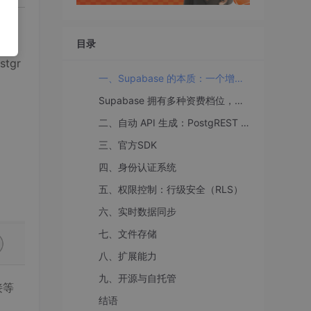
目录
tgr
一、Supabase 的本质：一个增强的 PostgreSQL 实例
Supabase 拥有多种资费档位，其中免费计划包含 500MB 存储、5万月请求和 1GB 文件存储，已经足够个人项目使用
二、自动 API 生成：PostgREST 的作用
三、官方SDK
四、身份认证系统
五、权限控制：行级安全（RLS）
六、实时数据同步
七、文件存储
八、扩展能力
九、开源与自托管
接等
结语