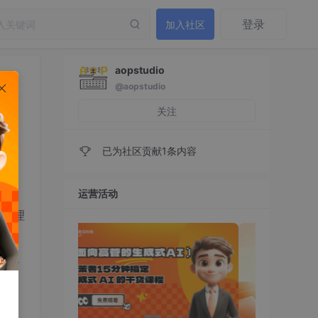
登录
加入社区
aopstudio
@aopstudio
关注
已为社区贡献1条内容
运营活动
要处理
实时通
式。