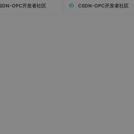
A+AI路线，适合的是金融机构、
上的数字，这是选型决策中最常见
SDN-OPC开发者社区
CSDN-OPC开发者社区
位、大型央国企——有复杂业务
知偏差。真正决定项目成败和投入
URL
强合规要求、老旧IT系统需要低
比的，是显性成本、隐性成本、机
/rest/v1/todos
本对接的组织，尤其是资金核
本三者叠加后的。
贷审批、监管报送、反洗钱排查
则明确但操作
/rest/v1/todos
/rest/v1/todos?
id
=eq.1
/rest/v1/todos?
id
=eq.1
lt
,
like
,
in
等，而且可组合使用。例如：
运行时动态生成。