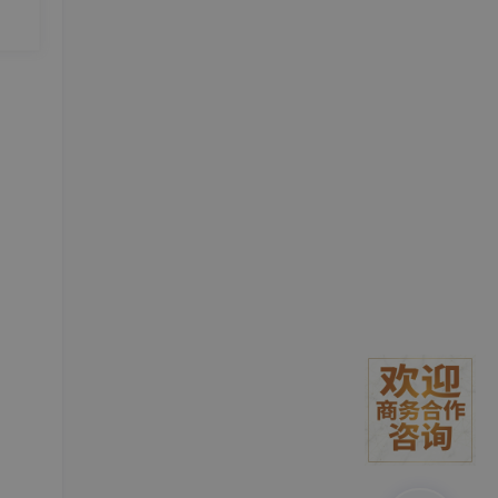
的认
产出
会成