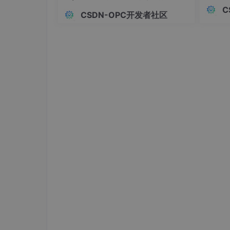
这套RP
智能体框架
C
CSDN-OPC开发者社区
政务单
操作
方法
流程、
查询所有待办
GET
改造成
查、信
这类规
新增待办
POST
更新指定待办
PATCH
删除指定待办
DELETE
同时查询支持多种操作符，如
eq
,
neq
,
gt
,
这些 API 无需手动编写，由 PostgREST 在
在控制台的API Docs页面