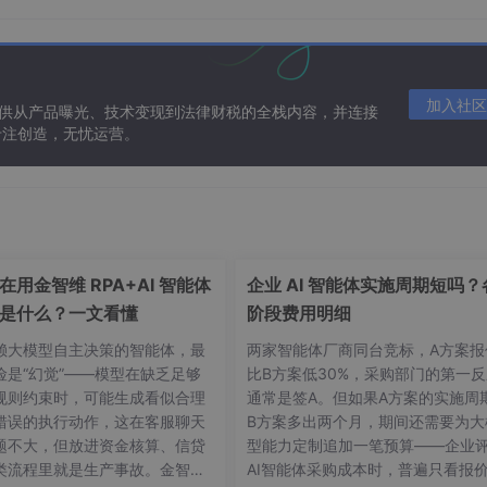
加入社区
提供从产品曝光、技术变现到法律财税的全栈内容，并连接
专注创造，无忧运营。
在用金智维 RPA+AI 智能体
企业 AI 智能体实施周期短吗？
 的作用
是什么？一文看懂
阶段费用明细
，系统会自动生成对应的 RESTful API
。
赖大模型自主决策的智能体，最
两家智能体厂商同台竞标，A方案报
险是“幻觉”——模型在缺乏足够
比B方案低30%，采购部门的第一反
tgreSQL 数据库直接映射为 REST API 的开源项目。
规则约束时，可能生成看似合理
通常是签A。但如果A方案的实施周
错误的执行动作，这在客服聊天
B方案多出两个月，期间还需要为大
题不大，但放进资金核算、信贷
型能力定制追加一笔预算——企业
类流程里就是生产事故。金智维
AI智能体采购成本时，普遍只看报