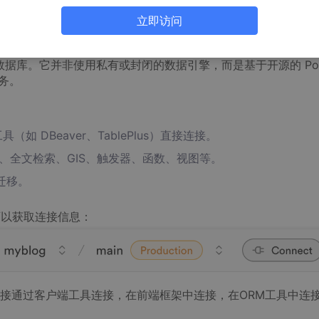
立即访问
PostgreSQL 实例
数据库。它并非使用私有或封闭的数据引擎，而是基于开源的 Pos
务。
具（如 DBeaver、TablePlus）直接连接。
SONB、全文检索、GIS、触发器、函数、视图等。
迁移。
可以获取连接信息：
接通过客户端工具连接，在前端框架中连接，在ORM工具中连