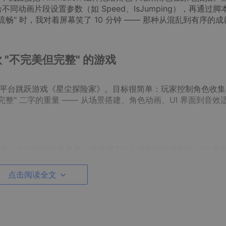
，给不同动画片段设置参数（如 Speed、IsJumping），再通过脚
畅" 时，我对着屏幕笑了 10 分钟 —— 那种从混乱到有序的成
 "不完美但完整" 的游戏
D 平台跳跃游戏《星尘探险家》。目标很简单：玩家控制角色收集
整" 二字的重量 —— 从场景搭建、角色动画、UI 界面到音效
）正在跳跃收集星星，场景用 Tiled 地图编辑器制作，UI 显
点击阅读全文
再导入 Unity 用 Tilemap 组件拼合，却发现角色在斜坡上会
osite Collider 2D，并勾选 "Used By Composite"。UI 系
飞，后来把 Canvas 设为 "Screen Space - Overlay