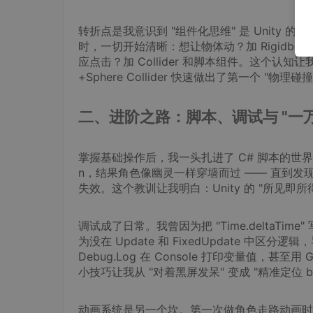
转折点是我意识到 "组件化思维" 是 Unity 的
时，一切开始清晰：想让物体动？加 Rigidbody 
应点击？加 Collider 和脚本组件。这个认知让我
+Sphere Collider 快速做出了第一个 "物理碰
二、进阶之路：脚本、调试与 "一万次 
掌握基础操作后，我一头扎进了 C# 脚本的世界。最初
n，结果角色像幽灵一样穿墙而过 —— 直到发现需要给角
失效。这个教训让我明白：Unity 的 "所见即
调试成了日常。我曾因为把 "Time.deltaTime"
为没在 Update 和 FixedUpdate 中
Debug.Log 在 Console 打印变量值，甚至用 G
小技巧让我从 "对着黑屏发呆" 变成 "精准定位 b
动画系统是另一个坎。第一次做角色走路动画时，我