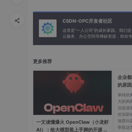
最难忘的是 "死亡重启" 功能。我本以为 "销
脚本参数。后来改用 "设置 active=false 再 
CSDN-OPC开发者社区
最近存档点" 的流畅体验。这个功能写了 3 天，
这里是“一人公司”的成长家园。我们
云服务、办公空间等稀缺资源，助你
四、心得与感悟：在 "试错" 中靠
回顾半年的学习，最大的收获不是掌握了多少技能，
更多推荐
你可以用 UGUI 做界面，用 Shader Graph
案"。遇到不会的功能，我不再急于找 "标准答
企业都
步？有没有现成的插件可以参考？"给初学者的
的原因
Unity，完全可以边做边学 —— 想让角色跳得更高？查
oup 的 alpha 控制；想让场景加载不卡顿？了解 
单纯依
住所有 API" 时，学习会变得高效又有趣。
大的风
信息或
五、未来：从 "使用者" 到 "创造者
但实际
场景问
一文读懂爆火 OpenClaw（小龙虾
审批这
AI）：给大模型装上手脚的开源 AI