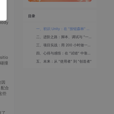
"
目录
体响
ody
一、初识 Unity：在 "按钮森林" 里找到方向
二、进阶之路：脚本、调试与 "一万次 Ctrl+S"
三、项目实战：用 200 小时做一款 "不完美但完整" 的游戏
四、心得与感悟：在 "试错" 中靠近热爱
tio
五、未来：从 "使用者" 到 "创造者"
让碰撞
曾因
，配合
 这些
查了