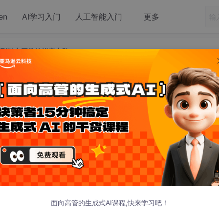
en
AI学习入门
人工智能入门
更多
白“ 到独立开发的蜕变之路
：从 “小白“ 到独立开发的蜕变之路
 发布
 里找到方向
按钮森林"——Hierarchy 面板里的 GameObject、Inspec
 面板里的资源文件夹…… 密密麻麻的按钮和参数让我瞬间陷入迷茫。当时
，对着教程视频反复操作了 3 遍才成功让蓝色立方体出现在 Game
面向高管的生成式AI课程,快来学习吧！