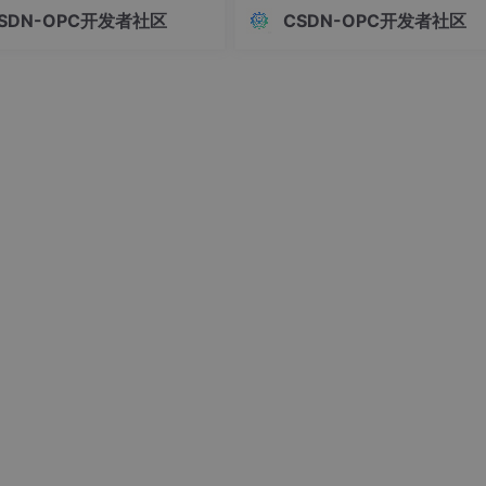
rarchy 是我的舞台，Inspector 是我的工具箱，脚本是我的台
A+AI路线，适合的是金融机构、
上的数字，这是选型决策中最常见
SDN-OPC开发者社区
CSDN-OPC开发者社区
，用 Unity DOTS 优化性能，甚至尝试 VR 开发。Unity 就像
位、大型央国企——有复杂业务
知偏差。真正决定项目成败和投入
及待想跑起来了。
强合规要求、老旧IT系统需要低
比的，是显性成本、隐性成本、机
本对接的组织，尤其是资金核
本三者叠加后的。
贷审批、监管报送、反洗钱排查
ty 新建第一个项目吧。过程或许会有挫折，但当你亲手让像素小
则明确但操作
思" 时，你会明白：所有的熬夜调试、反复修改，都值得。