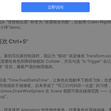
立即访问
核心。当我理解 "每个 GameObject 都是空容器，组件赋予它功能
组件；想让物体显示图片？加 Sprite Renderer 组件；想让物
从 "背按钮位置" 转变为 "按需组合功能"，比如用 Cube+Rigidb
撞小球"demo。
Ctrl+S"
写玩家控制器时，我以为 "移动" 就是修改 Transform.posi
色和障碍物都加 Collider，并且勾选 "Is Trigger" 会
所得" 背后，藏着严谨的物理规则。
 写成 "Time.fixedDeltaTime"，让角色在低帧率下跑得飞快；也
区分逻辑，导致跳跃手感僵硬。后来养成了 "写三行代码存一次盘" 的习惯
izmos.DrawWireSphere 在 Scene 视图可视化碰撞范围 ——
ug"。
直接把 Animation 组件拖给角色，结果角色在原地抽搐。