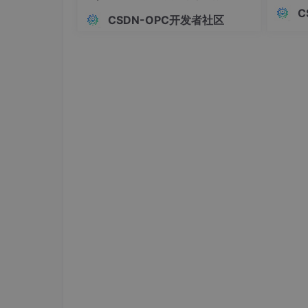
现在打开 Unity，我不再觉得界面陌生 ——Hie
这套RP
智能体框架
C
一步，我计划学习 Shader Graph 制作动态光影
CSDN-OPC开发者社区
政务单
限延伸的游乐场，而我刚刚学会爬，却已经迫不
流程、
改造成
查、信
如果你也对游戏开发心动，别犹豫，打开 Uni
这类规
来、让场景亮起来、让玩家说 "这个游戏有点意