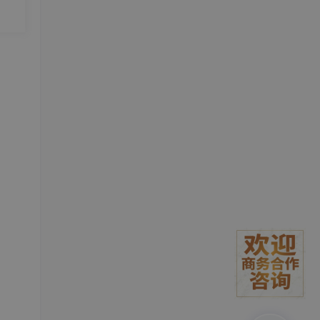
词。下
的认
一个无
产出
会成
人跳起