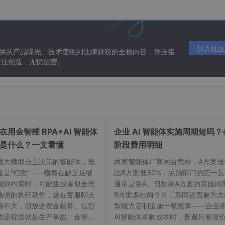
毁角色 + 重新实例化" 就行，结果发现重新生成的角色丢失了动画
true" 的方法，配合 PlayerPrefs 保存玩家位置，才实现了 "死亡
但让我彻底理解了 Unity 的对象生命周期和数据持久化。
加入社区
提供从产品曝光、技术变现到法律财税的全栈内容，并连接
专注创造，无忧运营。
近热爱
而是学会了 "和问题相处"。Unity 的强大在于它的开放性 
 写特效，用 Addressables 管理资源，但这也意味着没有 "唯一正
案"，而是先自己拆解需求："这个效果需要哪些组件？脚本逻辑分
在用金智维 RPA+AI 智能体
企业 AI 智能体实施周期短吗？
建议是：
少纠结 "学什么"，多动手 "做什么"
。你不必先学完 C# 
是什么？一文看懂
阶段费用明细
 Rigidbody.AddForce 的参数；想做暂停菜单？学 Canv
AsyncOperation。当你的目标是 "做出一个能玩的 demo" 而
赖大模型自主决策的智能体，最
两家智能体厂商同台竞标，A方案报
险是“幻觉”——模型在缺乏足够
比B方案低30%，采购部门的第一反
规则约束时，可能生成看似合理
通常是签A。但如果A方案的实施周
"
错误的执行动作，这在客服聊天
B方案多出两个月，期间还需要为大
题不大，但放进资金核算、信贷
型能力定制追加一笔预算——企业
类流程里就是生产事故。金智维
AI智能体采购成本时，普遍只看报