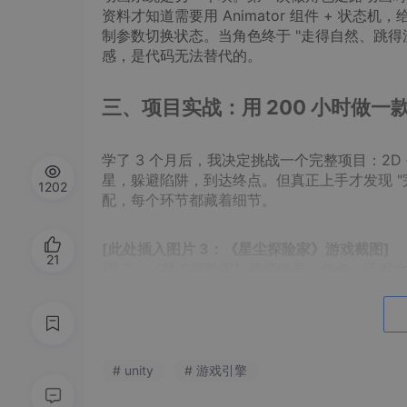
资料才知道需要用 Animator 组件 + 状态机
制参数切换状态。当角色终于 "走得自然、跳得流
感，是代码无法替代的。
三、项目实战：用 200 小时做一款
学了 3 个月后，我决定挑战一个完整项目：2
星，躲避陷阱，到达终点。但真正上手才发现 "完
1202
配，每个环节都藏着细节。
[此处插入图片 3：《星尘探险家》游戏截图]
21
图 3：《星尘探险家》最终效果，角色（蓝发女孩
生命值和星星数量
场景搭建时，我用 Tiled 地图编辑器画瓦片地图，
—— 原来需要给 Tilemap Collider 2D 加 Comp
# unity
# 游戏引擎
我学会了 "锚点" 的重要性：最初按钮在不同分辨率下会乱
锚点固定在角落，终于实现了适配。