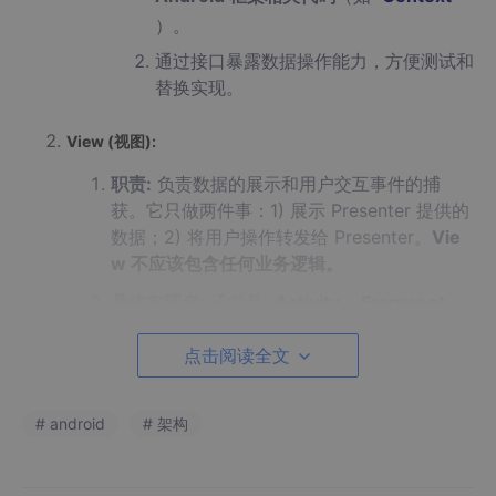
）。
通过接口暴露数据操作能力，方便测试和
替换实现。
View (视图):
职责:
负责数据的展示和用户交互事件的捕
获。它只做两件事：1) 展示 Presenter 提供的
数据；2) 将用户操作转发给 Presenter。
Vie
w 不应该包含任何业务逻辑。
具体实现者:
通常是
Activity
,
Fragment
,
或者一个自定义
View
。在现代实践中，定义
点击阅读全文
一个
View
接口是
关键
。
实践要点:
# android
# 架构
定义 View 接口 (e.g.,
LoginContract.
View
):
声明所有 Pres