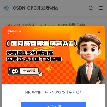
CSDN-OPC开发者社区
CSDN-OPC开发者社区
Android MVP架构模式详解
Android MVP架构模式详解
这都是大棚的瓜
1532人浏览 · 2025-06-28 11:27:57
在 Android 开发中，
MVP（Model-View-Presenter）
是一种广
受欢迎的架构模式，旨在解决传统 MVC（Model-View-Controlle
r）模式在 Android 中常出现的职责不清、Activity/Fragment 过于
臃肿、难以测试等问题。它通过清晰的职责分离，显著提升了代码
的可维护性、可测试性和可扩展性。
面向高管的生成式AI课程,快来学习吧！
以下结合 Android 开发实践，详细描述 MVP 架构模式：
核心思想：职责分离
立即访问