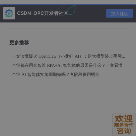
enter 可以调用的 UI 操作方法 (如
showProgress
()
,
hideProgress
()
,
CSDN-OPC开发者社区
加入社区
showUsernameError
()
,
navigateToHomeScreen
()
,
displayUserData(
User
user
)
)。Activi
更多推荐
ty/Fragment 实现这个接口。
被动:
View 自身不主动去获取数据，只
·
一文读懂爆火 OpenClaw（小龙虾 AI）：给大模型装上手脚的开源 AI 智能体框架
响应 Presenter 的指令更新 UI。
·
企业都在用金智维 RPA+AI 智能体的原因是什么？一文看懂
转发交互:
将用户点击、输入等事件直接
·
企业 AI 智能体实施周期短吗？各阶段费用明细
调用对应的 Presenter 方法 (如
presenter.
on
LoginButtonClicked(use
rname, password)
)。
持有 Presenter 的弱引用或通过接口:
避免内存泄漏（通常通过 Dagger/Hilt
等依赖注入管理生命周期更安全）。